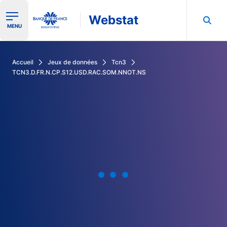
Webstat
Ouvrir le menu de navigation
MENU
Rechercher dans les données de la Banque de France
Accueil
Jeux de données
Tcn3
TCN3.D.FR.N.CP.S12.USD.RAC.SOM.NNOT.NS