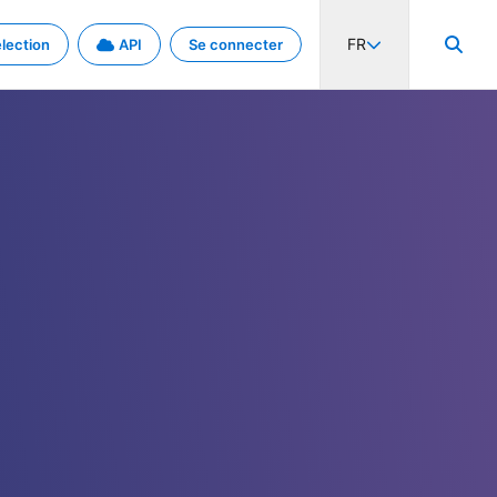
FR
lection
API
Se connecter
activité internationale et les taux. Découvrez le projet en détail.
nées et de métadonnées.
.