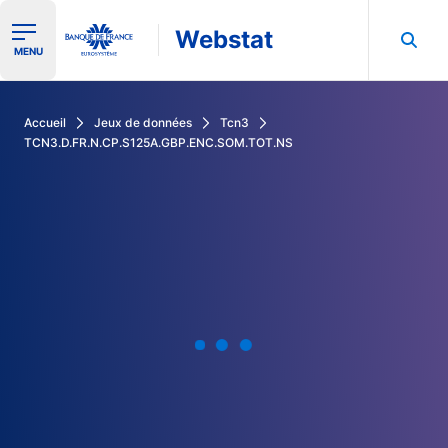
Webstat
Ouvrir le menu de navigation
MENU
Rechercher dans les données de la Banque de France
Accueil
Jeux de données
Tcn3
TCN3.D.FR.N.CP.S125A.GBP.ENC.SOM.TOT.NS