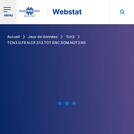
Webstat
Ouvrir le menu de navigation
MENU
Rechercher dans les données de la Banque de France
Accueil
Jeux de données
Tcn3
TCN3.D.FR.N.CP.S13.TOT.ENC.SOM.NOT2.NS