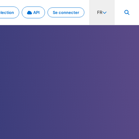
FR
lection
API
Se connecter
activité internationale et les taux. Découvrez le projet en détail.
nées et de métadonnées.
.