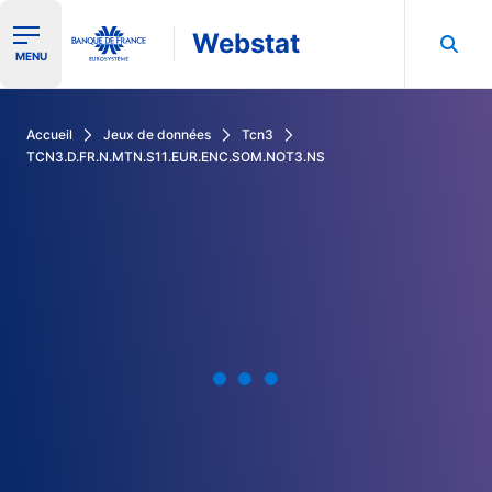
Webstat
Ouvrir le menu de navigation
MENU
Rechercher dans les données de la Banque de France
Accueil
Jeux de données
Tcn3
TCN3.D.FR.N.MTN.S11.EUR.ENC.SOM.NOT3.NS