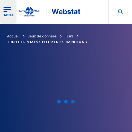
Webstat
Ouvrir le menu de navigation
MENU
Rechercher dans les données de la Banque de France
Accueil
Jeux de données
Tcn3
TCN3.D.FR.N.MTN.S11.EUR.ENC.SOM.NOT4.NS