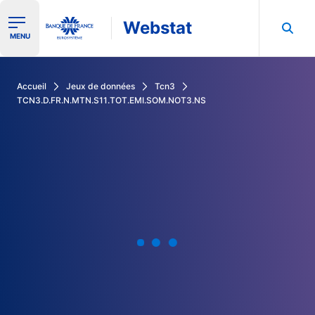
Webstat
Ouvrir le menu de navigation
MENU
Rechercher dans les données de la Banque de France
Accueil
Jeux de données
Tcn3
TCN3.D.FR.N.MTN.S11.TOT.EMI.SOM.NOT3.NS