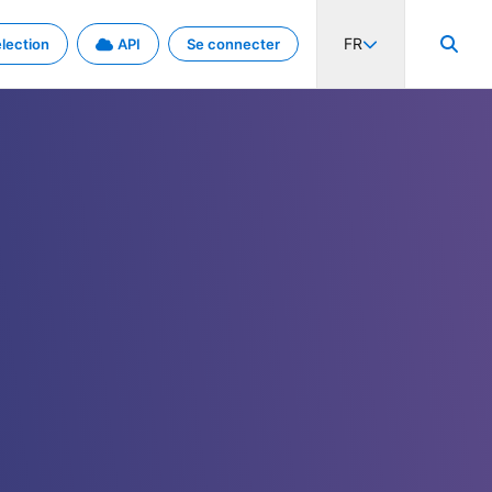
FR
lection
API
Se connecter
activité internationale et les taux. Découvrez le projet en détail.
nées et de métadonnées.
.