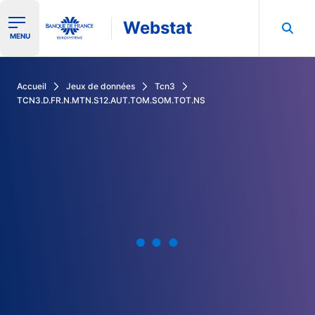
Webstat
Ouvrir le menu de navigation
MENU
Rechercher dans les données de la Banque de France
Accueil
Jeux de données
Tcn3
TCN3.D.FR.N.MTN.S12.AUT.TOM.SOM.TOT.NS