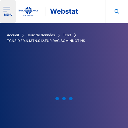
Webstat
Ouvrir le menu de navigation
MENU
Rechercher dans les données de la Banque de France
Accueil
Jeux de données
Tcn3
TCN3.D.FR.N.MTN.S12.EUR.RAC.SOM.NNOT.NS