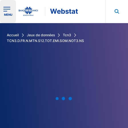
Webstat
Ouvrir le menu de navigation
MENU
Rechercher dans les données de la Banque de France
Accueil
Jeux de données
Tcn3
TCN3.D.FR.N.MTN.S12.TOT.EMI.SOM.NOT3.NS