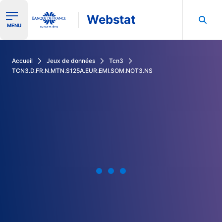
Webstat
Ouvrir le menu de navigation
MENU
Rechercher dans les données de la Banque de France
Accueil
Jeux de données
Tcn3
TCN3.D.FR.N.MTN.S125A.EUR.EMI.SOM.NOT3.NS