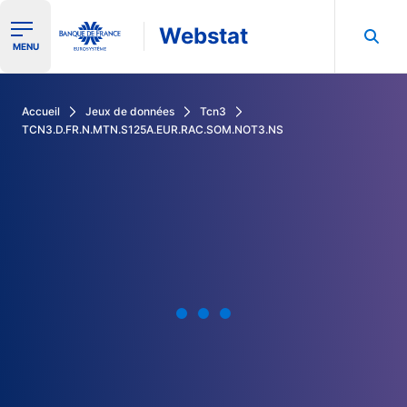
Webstat
Ouvrir le menu de navigation
MENU
Rechercher dans les données de la Banque de France
Accueil
Jeux de données
Tcn3
TCN3.D.FR.N.MTN.S125A.EUR.RAC.SOM.NOT3.NS