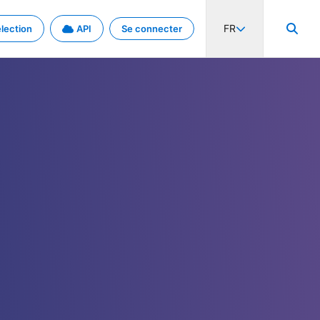
FR
lection
API
Se connecter
activité internationale et les taux. Découvrez le projet en détail.
nées et de métadonnées.
.