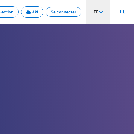
FR
lection
API
Se connecter
activité internationale et les taux. Découvrez le projet en détail.
nées et de métadonnées.
.