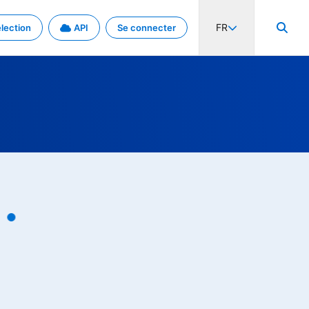
FR
lection
API
Se connecter
activité internationale et les taux. Découvrez le projet en détail.
nées et de métadonnées.
.