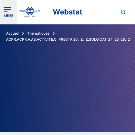
Webstat
Ouvrir le menu de navigation
MENU
Rechercher dans les données de la Banque de France
Accueil
Thématiques
ACPR,ACPR.A.AS.ACTIVITE.C_PRESTA.20._Z._Z.SOLO.CAT_24_25_26._Z