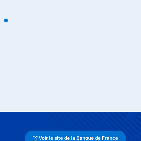
Voir le site de la Banque de France