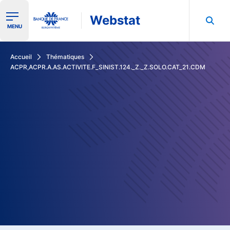
Webstat
Ouvrir le menu de navigation
MENU
Rechercher dans les données de la Banque de France
Accueil
Thématiques
ACPR,ACPR.A.AS.ACTIVITE.F_SINIST.124._Z._Z.SOLO.CAT_21.CDM