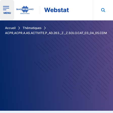
Webstat
Ouvrir le menu de navigation
MENU
Rechercher dans les données de la Banque de France
Accueil
Thématiques
ACPR,ACPR.A.AS.ACTIVITE.P_AD.263._Z._Z.SOLO.CAT_03_04_05.CDM