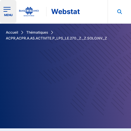
Webstat
Ouvrir le menu de navigation
MENU
Rechercher dans les données de la Banque de France
Accueil
Thématiques
ACPR,ACPR.A.AS.ACTIVITE.P_LPS_LE.270._Z._Z.SOLO.NV._Z