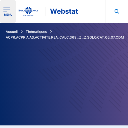
Webstat
Ouvrir le menu de navigation
MENU
Rechercher dans les données de la Banque de France
Accueil
Thématiques
ACPR,ACPR.A.AS.ACTIVITE.REA_CALC.369._Z._Z.SOLO.CAT_06_07.CDM