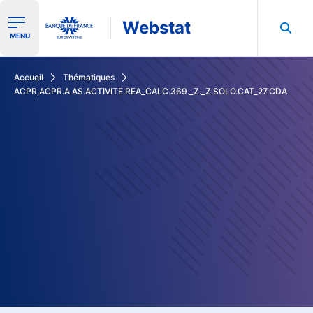
Webstat
Ouvrir le menu de navigation
MENU
Rechercher dans les données de la Banque de France
Accueil
Thématiques
ACPR,ACPR.A.AS.ACTIVITE.REA_CALC.369._Z._Z.SOLO.CAT_27.CDA