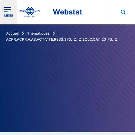
Webstat
Ouvrir le menu de navigation
MENU
Rechercher dans les données de la Banque de France
Accueil
Thématiques
ACPR,ACPR.A.AS.ACTIVITE.RESS.370._Z._Z.SOLO.CAT_20_FS._Z