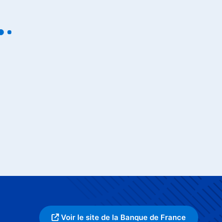
Voir le site de la Banque de France