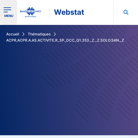
Webstat
Ouvrir le menu de navigation
MENU
Rechercher dans les données de la Banque de France
Accueil
Thématiques
ACPR,ACPR.A.AS.ACTIVITE.R_SP_DCC_Q1.353._Z._Z.SOLO.SAN._Z