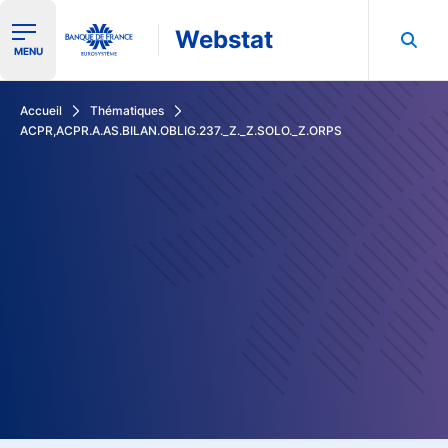
Webstat
Ouvrir le menu de navigation
MENU
Rechercher dans les données de la Banque de France
Accueil
Thématiques
ACPR,ACPR.A.AS.BILAN.OBLIG.237._Z._Z.SOLO._Z.ORPS