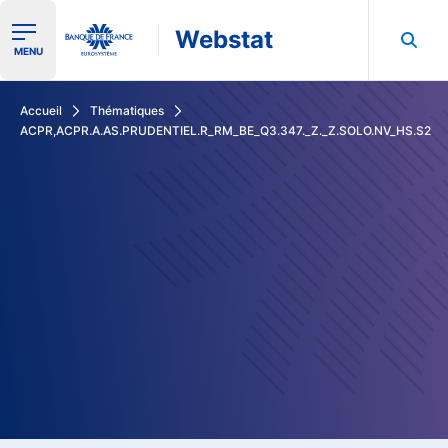
Webstat
Ouvrir le menu de navigation
MENU
Rechercher dans les données de la Banque de France
Accueil
Thématiques
ACPR,ACPR.A.AS.PRUDENTIEL.R_RM_BE_Q3.347._Z._Z.SOLO.NV_HS.S2