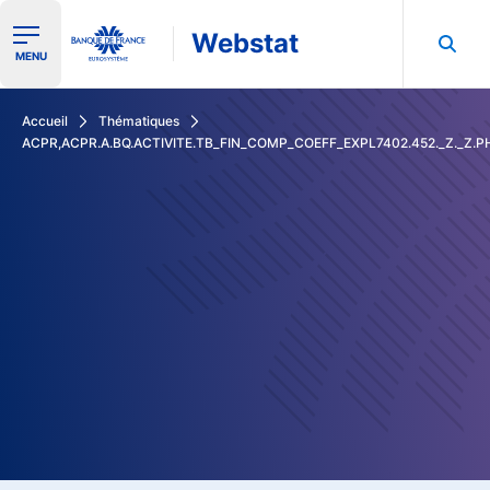
Webstat
Ouvrir le menu de navigation
MENU
Rechercher dans les données de la Banque de France
Accueil
Thématiques
ACPR,ACPR.A.BQ.ACTIVITE.TB_FIN_COMP_COEFF_EXPL7402.452._Z._Z.