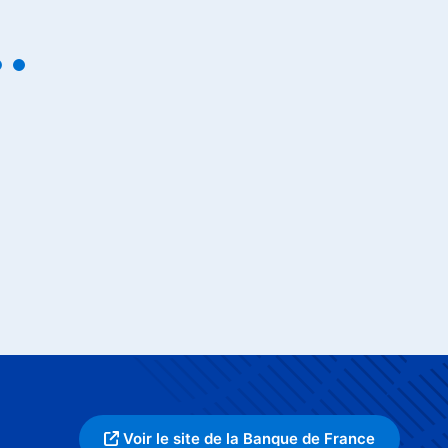
Voir le site de la Banque de France