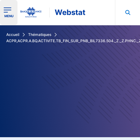
Webstat
Ouvrir le menu de navigation
MENU
Rechercher dans les données de la Banque de France
Accueil
Thématiques
ACPR,ACPR.A.BQ.ACTIVITE.TB_FIN_SUR_PNB_BIL7336.504._Z._Z.PHNC.