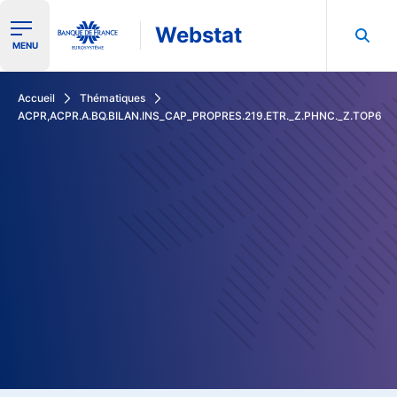
Webstat
Ouvrir le menu de navigation
MENU
Rechercher dans les données de la Banque de France
Accueil
Thématiques
ACPR,ACPR.A.BQ.BILAN.INS_CAP_PROPRES.219.ETR._Z.PHNC._Z.TOP6