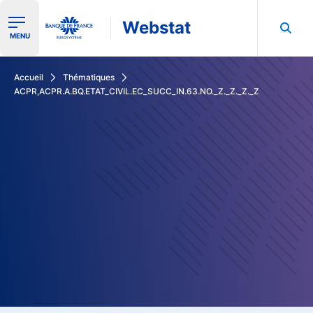
Webstat
Ouvrir le menu de navigation
MENU
Rechercher dans les données de la Banque de France
Accueil
Thématiques
ACPR,ACPR.A.BQ.ETAT_CIVIL.EC_SUCC_IN.63.NO._Z._Z._Z._Z