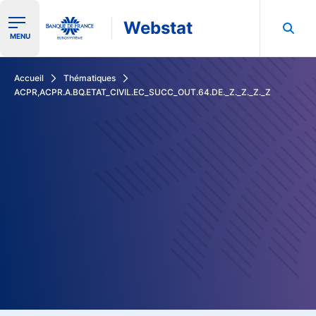
Webstat
Ouvrir le menu de navigation
MENU
Rechercher dans les données de la Banque de France
Accueil
Thématiques
ACPR,ACPR.A.BQ.ETAT_CIVIL.EC_SUCC_OUT.64.DE._Z._Z._Z._Z