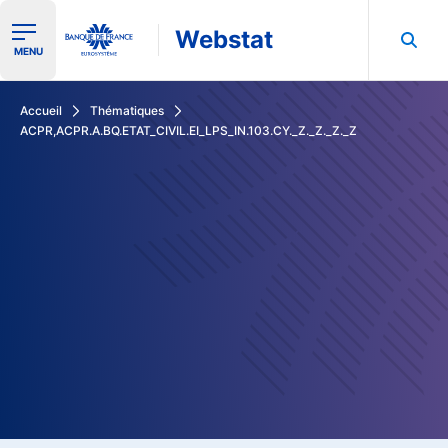
Webstat
Ouvrir le menu de navigation
MENU
Rechercher dans les données de la Banque de France
Accueil
Thématiques
ACPR,ACPR.A.BQ.ETAT_CIVIL.EI_LPS_IN.103.CY._Z._Z._Z._Z