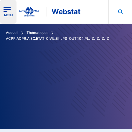
Webstat
Ouvrir le menu de navigation
MENU
Rechercher dans les données de la Banque de France
Accueil
Thématiques
ACPR,ACPR.A.BQ.ETAT_CIVIL.EI_LPS_OUT.104.PL._Z._Z._Z._Z