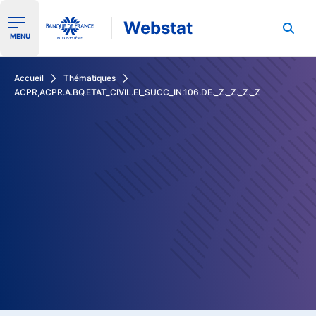
Webstat
Ouvrir le menu de navigation
MENU
Rechercher dans les données de la Banque de France
Accueil
Thématiques
ACPR,ACPR.A.BQ.ETAT_CIVIL.EI_SUCC_IN.106.DE._Z._Z._Z._Z