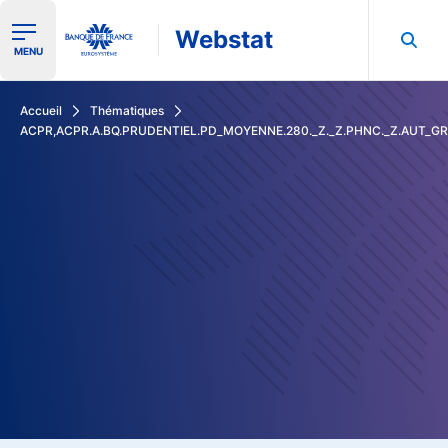
Webstat
Ouvrir le menu de navigation
MENU
Rechercher dans les données de la Banque de France
Accueil
Thématiques
ACPR,ACPR.A.BQ.PRUDENTIEL.PD_MOYENNE.280._Z._Z.PHNC._Z.AUT_G