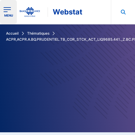
Webstat
Ouvrir le menu de navigation
MENU
Rechercher dans les données de la Banque de France
Accueil
Thématiques
ACPR,ACPR.A.BQ.PRUDENTIEL.TB_COR_STCK_ACT_LIQ9685.441._Z.BC.