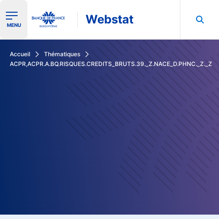
Webstat
Ouvrir le menu de navigation
MENU
Rechercher dans les données de la Banque de France
Accueil
Thématiques
ACPR,ACPR.A.BQ.RISQUES.CREDITS_BRUTS.39._Z.NACE_D.PHNC._Z._Z