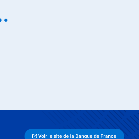
Voir le site de la Banque de France