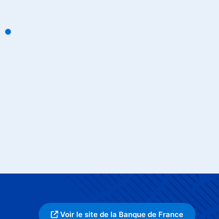
Voir le site de la Banque de France