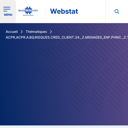
Webstat
Ouvrir le menu de navigation
MENU
Rechercher dans les données de la Banque de France
Accueil
Thématiques
ACPR,ACPR.A.BQ.RISQUES.CRED_CLIENT.34._Z.MENAGES_ENF.PHNC._Z