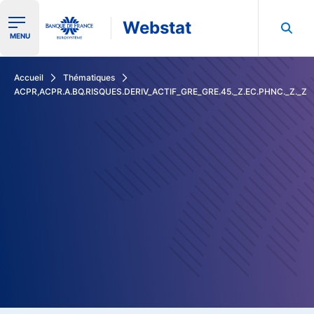
Webstat
Ouvrir le menu de navigation
MENU
Rechercher dans les données de la Banque de France
Accueil
Thématiques
ACPR,ACPR.A.BQ.RISQUES.DERIV_ACTIF_GRE_GRE.45._Z.EC.PHNC._Z._Z