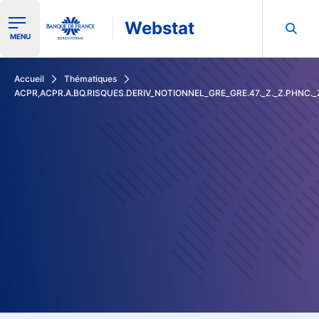
Webstat
Ouvrir le menu de navigation
MENU
Rechercher dans les données de la Banque de France
Accueil
Thématiques
ACPR,ACPR.A.BQ.RISQUES.DERIV_NOTIONNEL_GRE_GRE.47._Z._Z.PHNC._