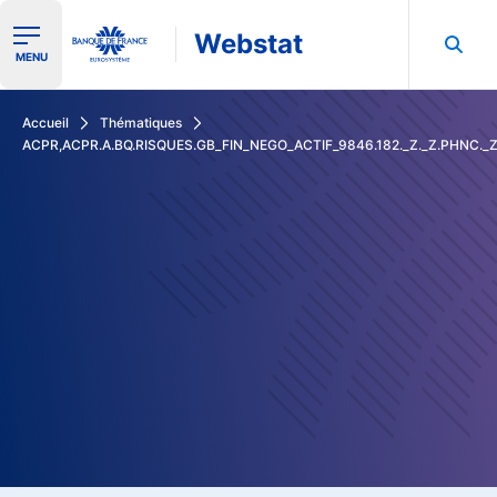
Webstat
Ouvrir le menu de navigation
MENU
Rechercher dans les données de la Banque de France
Accueil
Thématiques
ACPR,ACPR.A.BQ.RISQUES.GB_FIN_NEGO_ACTIF_9846.182._Z._Z.PHNC._Z