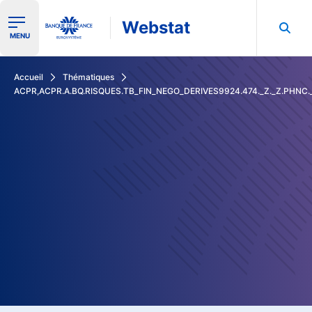
Webstat
Ouvrir le menu de navigation
MENU
Rechercher dans les données de la Banque de France
Accueil
Thématiques
ACPR,ACPR.A.BQ.RISQUES.TB_FIN_NEGO_DERIVES9924.474._Z._Z.PHNC.