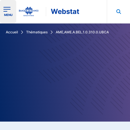
Webstat
Ouvrir le menu de navigation
MENU
Rechercher dans les données de la Banque de France
Accueil
Thématiques
AME,AME.A.BEL.1.0.310.0.UBCA