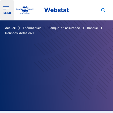
Webstat
Ouvrir le menu de navigation
MENU
Rechercher dans les données de la Banque de France
Accueil
Thématiques
Banque-et-assurance
Banque
Donnees-detat-civil